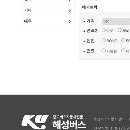
기아
가격
대우
변속기
오토
세
엔진
DOHC
S
연료
가솔린
해성버스자동차상사
COPYRIGHT (C) 20