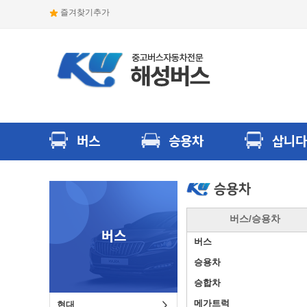
즐겨찾기추가
버스
승용차
삽니다
승용차
버스/승용차
버스
현대