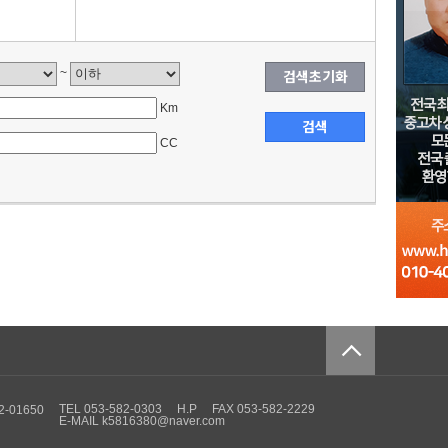
검색초기화
~
Km
검색
CC
TEL 053-582-0303
H.P
FAX 053-582-2229
-01650
E-MAIL k5816380@naver.com