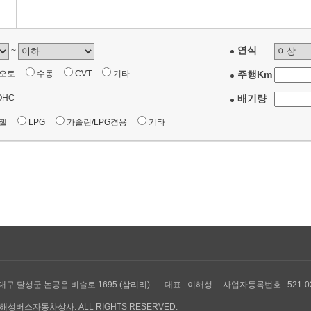
연식
~
미오토
수동
CVT
기타
주행Km
OHC
배기량
디젤
LPG
가솔린/LPG겸용
기타
대구 달성군 논공읍 비슬로 1695 (삼리리) .
대표 : 이해성
사업자등록번호 : 521-02
19 해성버스자동차상사. ALL RIGHTS RESERVED.