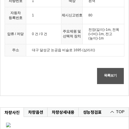
차량번호
1
색상
흰색
자동차
1
제시신고번호
80
등록번호
전장(길이)-1m, 전폭
주요제원 및
압류 / 저당
0 건 / 0 건
(너비)-1m, 전고
선택적 장치
(높이)-1m
주소
대구 달성군 논공읍 비슬로 1695 (삼리리)
목록보기
차량옵션
차량상세내용
성능정검표
차량사진
TOP