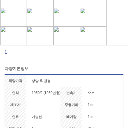
1
차량기본정보
희망가격
상담 후 결정
연식
1950/2 (1950년형)
변속기
오토
제조사
주행거리
1km
연료
가솔린
배기량
1cc