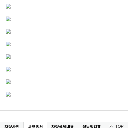
차량사진
차량상세내용
성능정검표
차량옵션
TOP