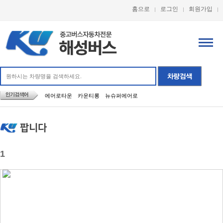
홈으로
로그인
회원가입
에어로타운
카운티롱
뉴슈퍼에어로
팝니다
1