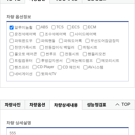
차량 옵션정보
ABS
TCS
ECS
ECM
알루미늄휠
운전석에어백
조수석에어백
사이드에어백
파워윈도우
파워핸들
파워도어록
무선도어잠금장치
천연가죽시트
전동접이식 백밀러
히팅시트
풀오토 에어콘
썬루프
전동시트
핸들리모컨
트립컴퓨터
후방감지센서
제논헤드램프
메모리시트
CD Player
핸즈프리
CD 체인저
AV시스템
네비게이션
뒷좌석TV
차량사진
차량옵션
성능정검표
차량상세내용
TOP
차량 상세설명
555