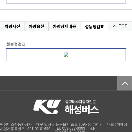
차량사진
차량옵션
차량상세내용
성능정검표
TOP
성능정검표
해성버스자동차상사
대구 달성군 논공읍 비슬로 1695 (삼리리) .
대표 : 이해성
TEL 053-582-0303
H.P
사업자등록번호 : 521-02-01650