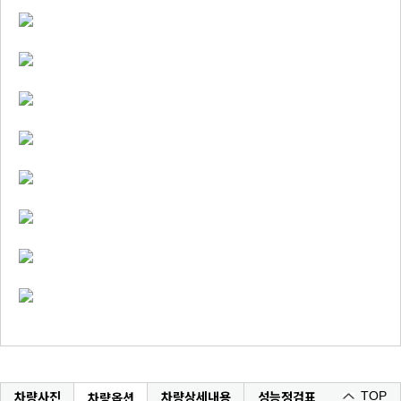
차량사진
차량상세내용
성능정검표
차량옵션
TOP