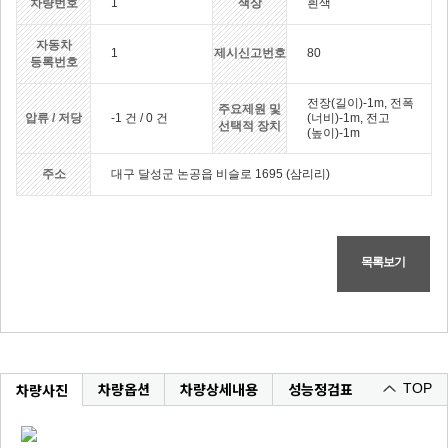
차량번호
1
색상
흰색
자동차
1
제시신고번호
80
등록번호
전장(길이)-1m, 전폭
주요제원 및
압류 / 저당
-1 건 / 0 건
(너비)-1m, 전고
선택적 장치
(높이)-1m
주소
대구 달성군 논공읍 비슬로 1695 (삼리리)
목록보기
차량옵션
차량상세내용
성능정검표
차량사진
TOP