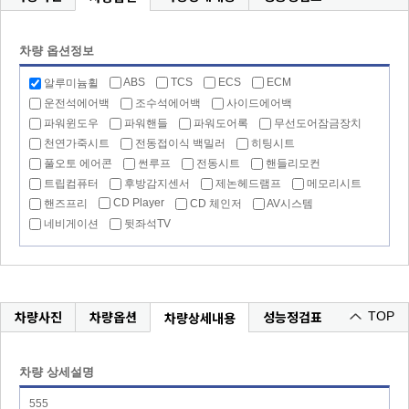
차량 옵션정보
ABS
TCS
ECS
ECM
알루미늄휠
운전석에어백
조수석에어백
사이드에어백
파워윈도우
파워핸들
파워도어록
무선도어잠금장치
천연가죽시트
전동접이식 백밀러
히팅시트
풀오토 에어콘
썬루프
전동시트
핸들리모컨
트립컴퓨터
후방감지센서
제논헤드램프
메모리시트
CD Player
핸즈프리
CD 체인저
AV시스템
네비게이션
뒷좌석TV
차량사진
차량옵션
성능정검표
차량상세내용
TOP
차량 상세설명
555