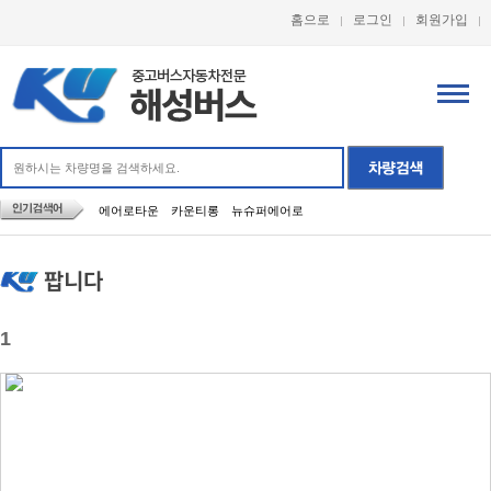
홈으로
로그인
회원가입
에어로타운
카운티롱
뉴슈퍼에어로
팝니다
1