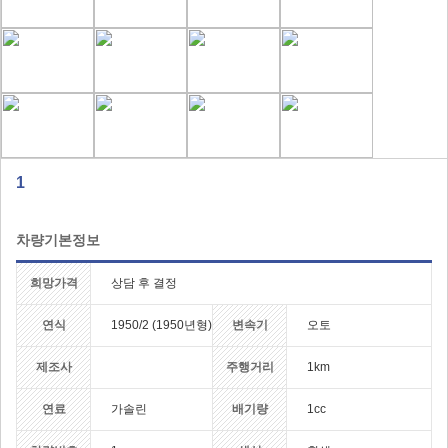
1
차량기본정보
희망가격
상담 후 결정
연식
1950/2 (1950년형)
변속기
오토
제조사
주행거리
1km
연료
가솔린
배기량
1cc