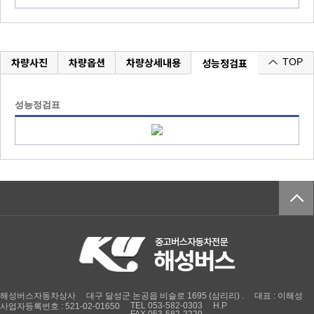
차량사진
차량옵션
차량상세내용
성능정검표
TOP
성능정검표
해성버스자동차상사
대구 달성군 논공읍 비슬로 1695 (삼리리) .
대표 : 이해성
TEL 053-582-0303
H.P
사업자등록번호 : 521-02-01650