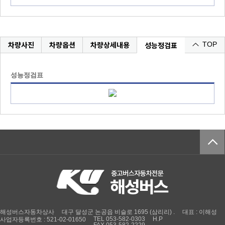
차량사진
차량옵션
차량상세내용
성능정검표
TOP
성능정검표
해성버스자동차상사
대구 달성군 논공읍 비슬로 1695 (삼리리) .
대표 : 이해성
TEL 053-582-0303
H.P
사업자등록번호 : 521-02-01650