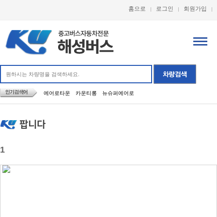
홈으로
로그인
회원가입
에어로타운
카운티롱
뉴슈퍼에어로
팝니다
1