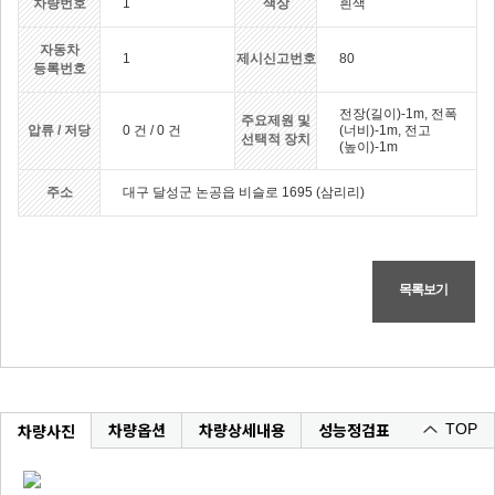
차량번호
1
색상
흰색
자동차
1
제시신고번호
80
등록번호
전장(길이)-1m, 전폭
주요제원 및
압류 / 저당
0 건 / 0 건
(너비)-1m, 전고
선택적 장치
(높이)-1m
주소
대구 달성군 논공읍 비슬로 1695 (삼리리)
목록보기
차량옵션
차량상세내용
성능정검표
차량사진
TOP