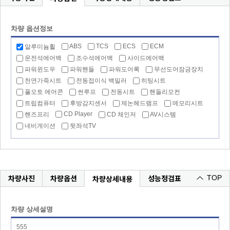
차량 옵션정보
ABS
TCS
ECS
ECM
알루미늄휠
운전석에어백
조수석에어백
사이드에어백
파워윈도우
파워핸들
파워도어록
무선도어잠금장치
천연가죽시트
전동접이식 백밀러
히팅시트
풀오토 에어콘
썬루프
전동시트
핸들리모컨
트립컴퓨터
후방감지센서
제논헤드램프
메모리시트
CD Player
핸즈프리
CD 체인저
AV시스템
네비게이션
뒷좌석TV
차량사진
차량옵션
성능정검표
차량상세내용
TOP
차량 상세설명
555