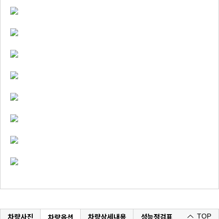
차량사진
차량상세내용
성능정검표
차량옵션
TOP