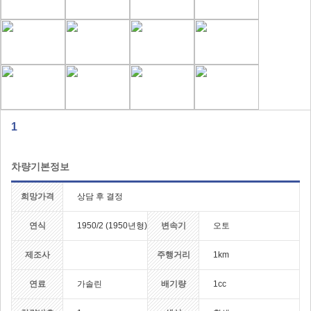
1
차량기본정보
희망가격
상담 후 결정
연식
1950/2 (1950년형)
변속기
오토
제조사
주행거리
1km
연료
가솔린
배기량
1cc