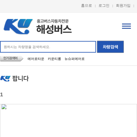
홈으로
로그인
회원가입
에어로타운
카운티롱
뉴슈퍼에어로
팝니다
1