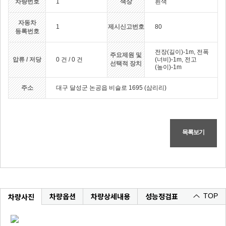
차량번호
1
색상
흰색
자동차
1
제시신고번호
80
등록번호
전장(길이)-1m, 전폭
주요제원 및
압류 / 저당
0 건 / 0 건
(너비)-1m, 전고
선택적 장치
(높이)-1m
주소
대구 달성군 논공읍 비슬로 1695 (삼리리)
목록보기
차량옵션
차량상세내용
성능정검표
차량사진
TOP