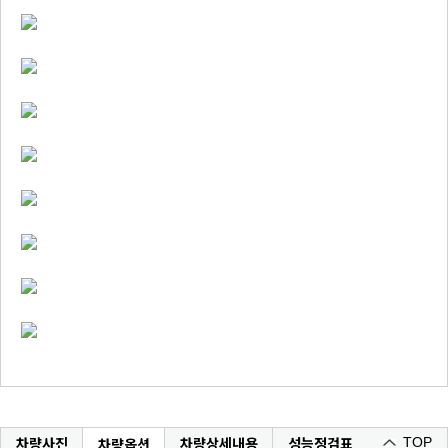
차량사진
차량상세내용
성능정검표
차량옵션
TOP