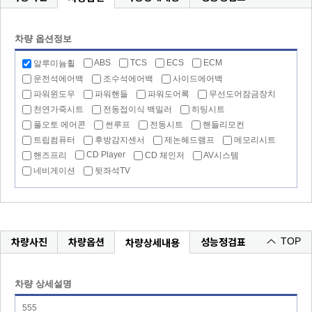
차량 옵션정보
ABS
TCS
ECS
ECM
알루미늄휠
운전석에어백
조수석에어백
사이드에어백
파워윈도우
파워핸들
파워도어록
무선도어잠금장치
천연가죽시트
전동접이식 백밀러
히팅시트
풀오토 에어콘
썬루프
전동시트
핸들리모컨
트립컴퓨터
후방감지센서
제논헤드램프
메모리시트
CD Player
핸즈프리
CD 체인저
AV시스템
네비게이션
뒷좌석TV
차량사진
차량옵션
성능정검표
차량상세내용
TOP
차량 상세설명
555