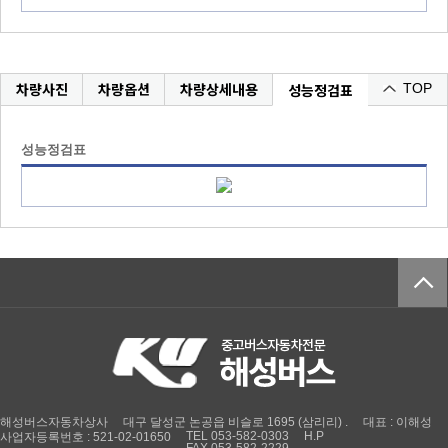
차량사진
차량옵션
차량상세내용
성능정검표
TOP
성능정검표
해성버스자동차상사
대구 달성군 논공읍 비슬로 1695 (삼리리) .
대표 : 이해성
TEL 053-582-0303
H.P
사업자등록번호 : 521-02-01650