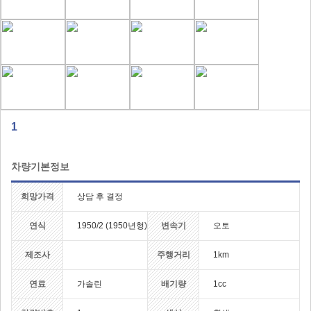
1
차량기본정보
희망가격
상담 후 결정
연식
1950/2 (1950년형)
변속기
오토
제조사
주행거리
1km
연료
가솔린
배기량
1cc