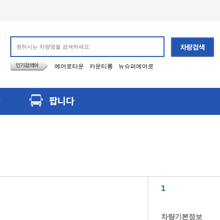
에어로타운
카운티롱
뉴슈퍼에어로
팝니다
1
차량기본정보