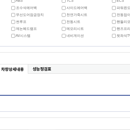
ABS
TCS
ECS
조수석에어백
사이드에어백
파워윈
무선도어잠금장치
천연가죽시트
전동접이
썬루프
전동시트
핸들리
제논헤드램프
메모리시트
핸즈프
AV시스템
네비게이션
뒷좌석T
성능정검표
차량상세내용