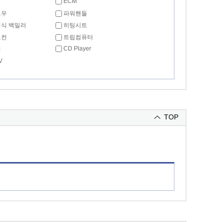
ECM
도우
파워핸들
식 백밀러
히팅시트
모컨
트립컴퓨터
CD Player
리
V
TOP