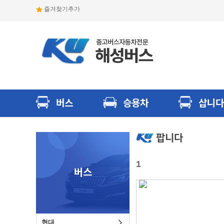
즐겨찾기추가
버스
승용차
삽니다
팝니다
1
버스
현대