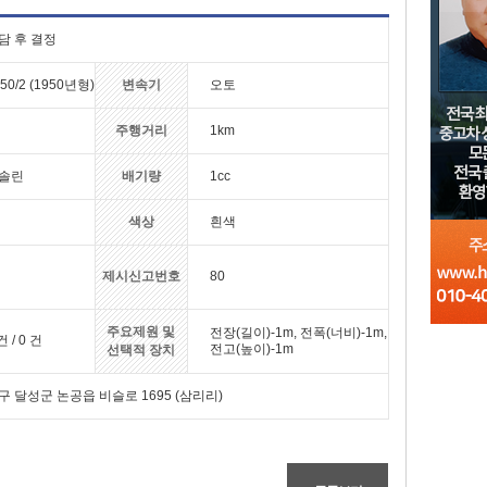
담 후 결정
50/2 (1950년형)
변속기
오토
주행거리
1km
솔린
배기량
1cc
색상
흰색
제시신고번호
80
주요제원 및
전장(길이)-1m, 전폭(너비)-1m,
건 / 0 건
전고(높이)-1m
선택적 장치
구 달성군 논공읍 비슬로 1695 (삼리리)