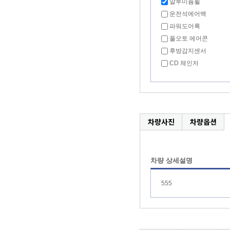
알루미늄휠
운전석에어백
파워도어록
풀오토 에어콘
후방감지센서
CD 체인저
차량사진
차량옵션
차량 상세설명
555