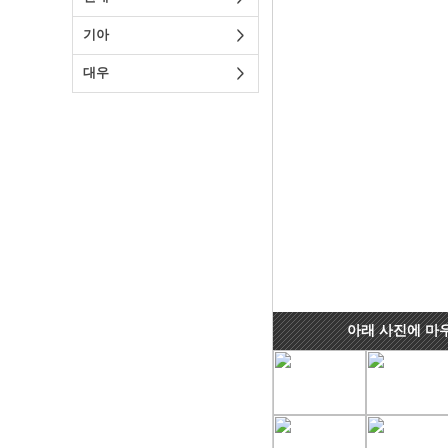
기아
대우
아래 사진에 마