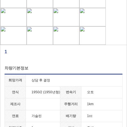
1
차량기본정보
희망가격
상담 후 결정
연식
1950/2 (1950년형)
변속기
오토
제조사
주행거리
1km
연료
가솔린
배기량
1cc