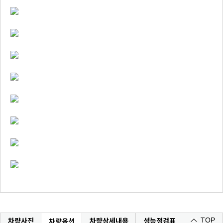
차량사진
차량상세내용
성능정검표
차량옵션
TOP