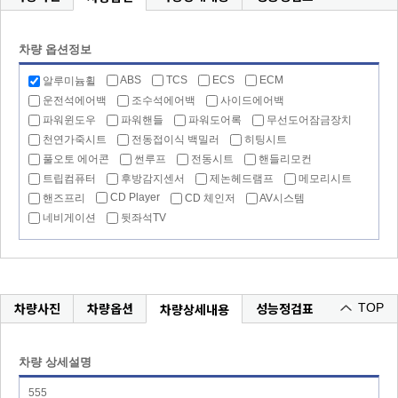
차량 옵션정보
ABS
TCS
ECS
ECM
알루미늄휠
운전석에어백
조수석에어백
사이드에어백
파워윈도우
파워핸들
파워도어록
무선도어잠금장치
천연가죽시트
전동접이식 백밀러
히팅시트
풀오토 에어콘
썬루프
전동시트
핸들리모컨
트립컴퓨터
후방감지센서
제논헤드램프
메모리시트
CD Player
핸즈프리
CD 체인저
AV시스템
네비게이션
뒷좌석TV
차량사진
차량옵션
성능정검표
차량상세내용
TOP
차량 상세설명
555