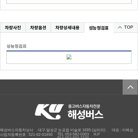
차량사진
차량옵션
차량상세내용
성능정검표
TOP
성능정검표
해성버스자동차상사
대구 달성군 논공읍 비슬로 1695 (삼리리) .
대표 : 이해성
TEL 053-582-0303
H.P
사업자등록번호 : 521-02-01650