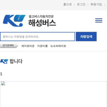
홈으로
로그인
회원가입
에어로타운
카운티롱
뉴슈퍼에어로
팝니다
1