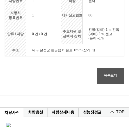
차량번호
1
색상
흰색
자동차
1
제시신고번호
80
등록번호
전장(길이)-1m, 전폭
주요제원 및
압류 / 저당
0 건 / 0 건
(너비)-1m, 전고
선택적 장치
(높이)-1m
주소
대구 달성군 논공읍 비슬로 1695 (삼리리)
목록보기
차량옵션
차량상세내용
성능정검표
차량사진
TOP