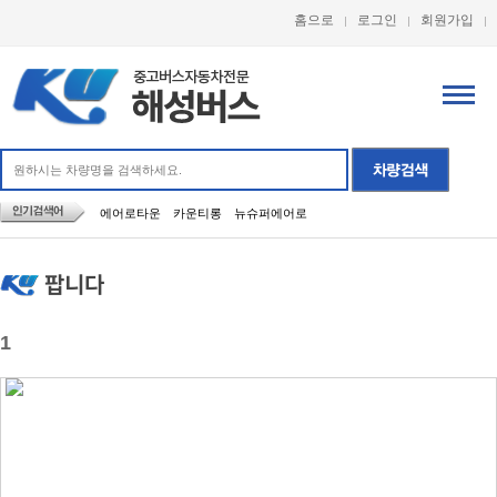
홈으로
로그인
회원가입
에어로타운
카운티롱
뉴슈퍼에어로
팝니다
1