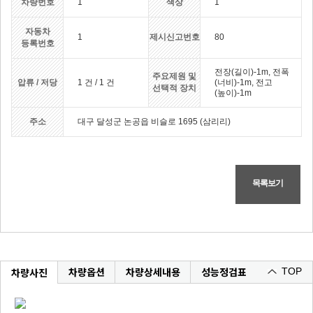
차량번호
1
색상
1
자동차
1
제시신고번호
80
등록번호
전장(길이)-1m, 전폭
주요제원 및
압류 / 저당
1 건 / 1 건
(너비)-1m, 전고
선택적 장치
(높이)-1m
주소
대구 달성군 논공읍 비슬로 1695 (삼리리)
목록보기
차량옵션
차량상세내용
성능정검표
차량사진
TOP