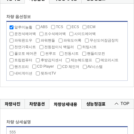
차량 옵션정보
ABS
TCS
ECS
ECM
알루미늄휠
운전석에어백
조수석에어백
사이드에어백
파워윈도우
파워핸들
파워도어록
무선도어잠금장치
천연가죽시트
전동접이식 백밀러
히팅시트
풀오토 에어콘
썬루프
전동시트
핸들리모컨
트립컴퓨터
후방감지센서
제논헤드램프
메모리시트
CD Player
핸즈프리
CD 체인저
AV시스템
네비게이션
뒷좌석TV
차량사진
차량옵션
성능정검표
차량상세내용
TOP
차량 상세설명
555