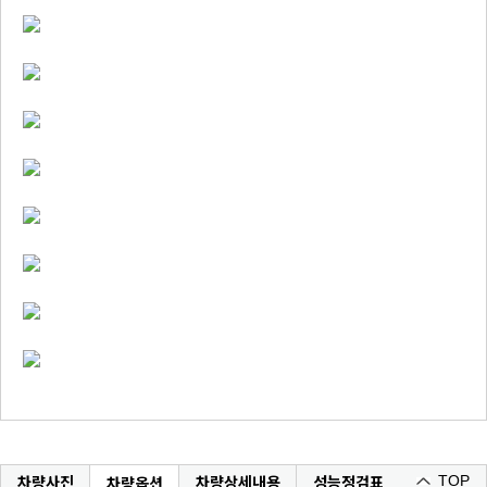
차량사진
차량상세내용
성능정검표
차량옵션
TOP