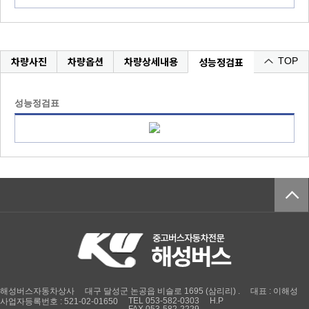
차량사진
차량옵션
차량상세내용
성능정검표
TOP
성능정검표
해성버스자동차상사
대구 달성군 논공읍 비슬로 1695 (삼리리) .
대표 : 이해성
TEL 053-582-0303
H.P
사업자등록번호 : 521-02-01650