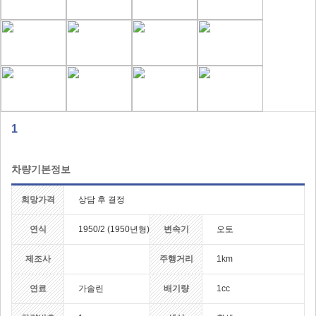
1
차량기본정보
희망가격
상담 후 결정
연식
1950/2 (1950년형)
변속기
오토
제조사
주행거리
1km
연료
가솔린
배기량
1cc