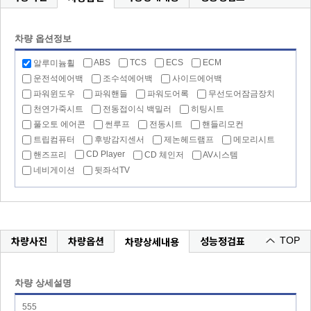
차량 옵션정보
ABS
TCS
ECS
ECM
알루미늄휠
운전석에어백
조수석에어백
사이드에어백
파워윈도우
파워핸들
파워도어록
무선도어잠금장치
천연가죽시트
전동접이식 백밀러
히팅시트
풀오토 에어콘
썬루프
전동시트
핸들리모컨
트립컴퓨터
후방감지센서
제논헤드램프
메모리시트
CD Player
핸즈프리
CD 체인저
AV시스템
네비게이션
뒷좌석TV
차량사진
차량옵션
성능정검표
차량상세내용
TOP
차량 상세설명
555