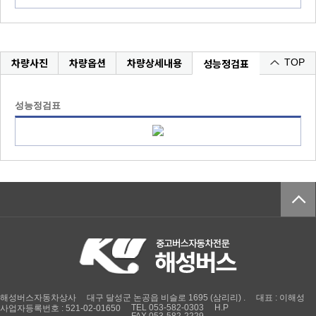
차량사진
차량옵션
차량상세내용
성능정검표
TOP
성능정검표
해성버스자동차상사
대구 달성군 논공읍 비슬로 1695 (삼리리) .
대표 : 이해성
TEL 053-582-0303
H.P
사업자등록번호 : 521-02-01650