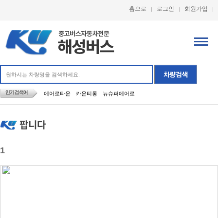
홈으로
로그인
회원가입
에어로타운
카운티롱
뉴슈퍼에어로
팝니다
1