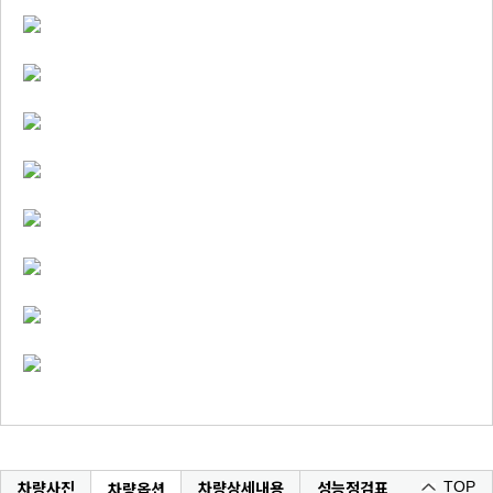
차량사진
차량상세내용
성능정검표
차량옵션
TOP