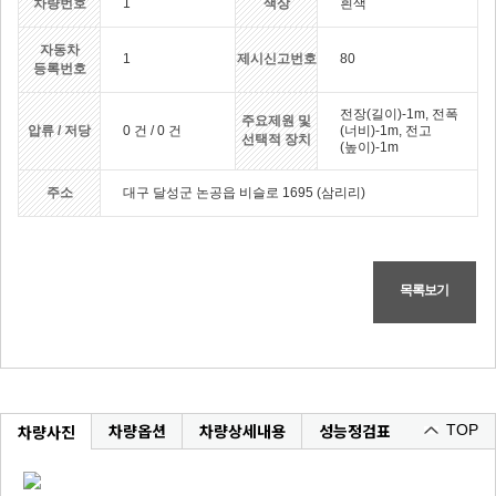
차량번호
1
색상
흰색
자동차
1
제시신고번호
80
등록번호
전장(길이)-1m, 전폭
주요제원 및
압류 / 저당
0 건 / 0 건
(너비)-1m, 전고
선택적 장치
(높이)-1m
주소
대구 달성군 논공읍 비슬로 1695 (삼리리)
목록보기
차량옵션
차량상세내용
성능정검표
차량사진
TOP