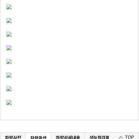
차량사진
차량상세내용
성능정검표
차량옵션
TOP