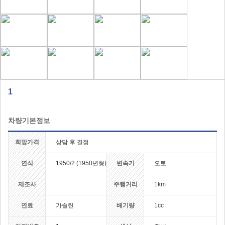
1
차량기본정보
희망가격
상담 후 결정
연식
1950/2 (1950년형)
변속기
오토
제조사
주행거리
1km
연료
가솔린
배기량
1cc