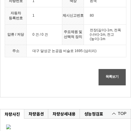
차량번호
1
색상
흰색
자동차
1
제시신고번호
80
등록번호
전장(길이)-1m, 전폭
주요제원 및
압류 / 저당
0 건 / 0 건
(너비)-1m, 전고
선택적 장치
(높이)-1m
주소
대구 달성군 논공읍 비슬로 1695 (삼리리)
목록보기
차량옵션
차량상세내용
성능정검표
차량사진
TOP