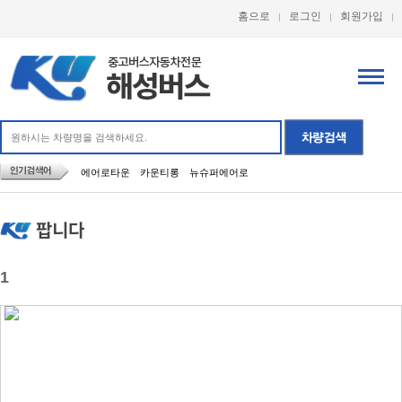
홈으로
로그인
회원가입
에어로타운
카운티롱
뉴슈퍼에어로
팝니다
1