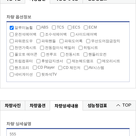
차량 옵션정보
ABS
TCS
ECS
ECM
알루미늄휠
운전석에어백
조수석에어백
사이드에어백
파워윈도우
파워핸들
파워도어록
무선도어잠금장치
천연가죽시트
전동접이식 백밀러
히팅시트
풀오토 에어콘
썬루프
전동시트
핸들리모컨
트립컴퓨터
후방감지센서
제논헤드램프
메모리시트
CD Player
핸즈프리
CD 체인저
AV시스템
네비게이션
뒷좌석TV
차량사진
차량옵션
성능정검표
차량상세내용
TOP
차량 상세설명
555