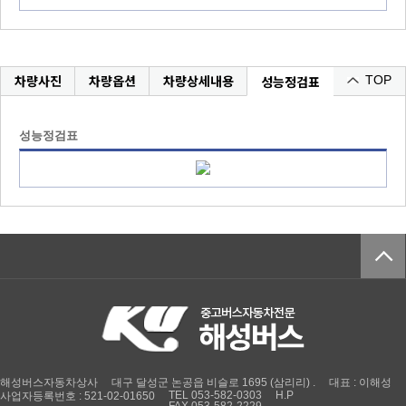
차량사진
차량옵션
차량상세내용
성능정검표
TOP
성능정검표
해성버스자동차상사
대구 달성군 논공읍 비슬로 1695 (삼리리) .
대표 : 이해성
TEL 053-582-0303
H.P
사업자등록번호 : 521-02-01650