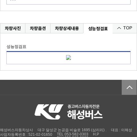
차량사진
차량옵션
차량상세내용
성능정검표
TOP
성능정검표
해성버스자동차상사
대구 달성군 논공읍 비슬로 1695 (삼리리) .
대표 : 이해성
TEL 053-582-0303
H.P
사업자등록번호 : 521-02-01650