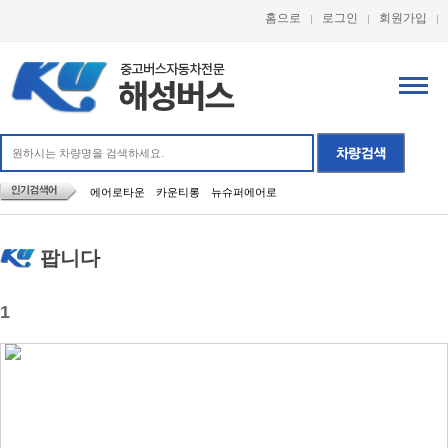
홈으로
로그인
회원가입
에어로타운
카운티롱
뉴슈퍼에어로
팝니다
1