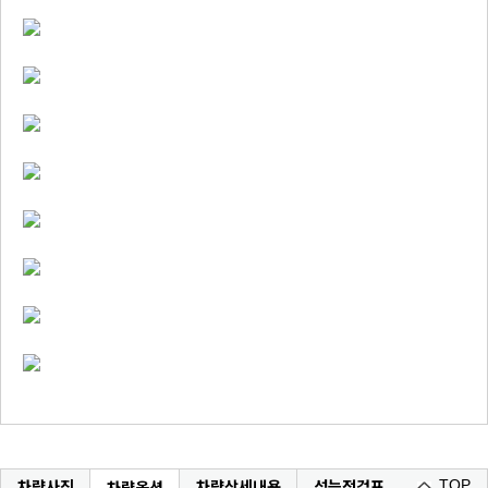
차량사진
차량상세내용
성능정검표
차량옵션
TOP