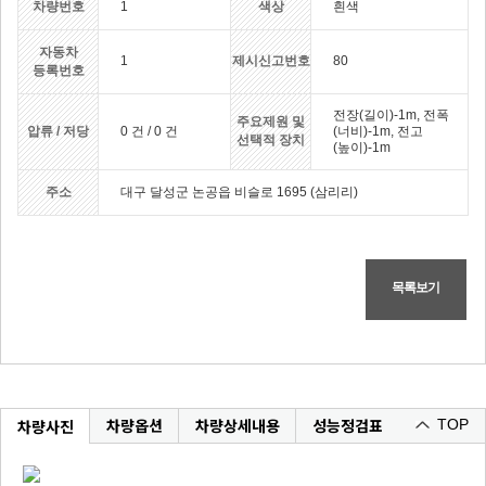
차량번호
1
색상
흰색
자동차
1
제시신고번호
80
등록번호
전장(길이)-1m, 전폭
주요제원 및
압류 / 저당
0 건 / 0 건
(너비)-1m, 전고
선택적 장치
(높이)-1m
주소
대구 달성군 논공읍 비슬로 1695 (삼리리)
목록보기
차량옵션
차량상세내용
성능정검표
차량사진
TOP