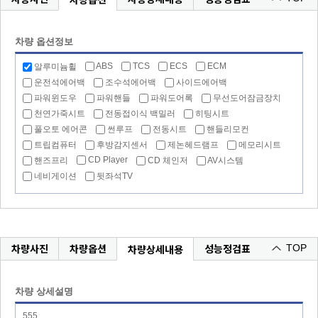
차량 옵션정보
ABS
TCS
ECS
ECM
알루미늄휠
운전석에어백
조수석에어백
사이드에어백
파워윈도우
파워핸들
파워도어록
무선도어잠금장치
천연가죽시트
전동접이식 백밀러
히팅시트
풀오토 에어콘
썬루프
전동시트
핸들리모컨
트립컴퓨터
후방감지센서
제논헤드램프
메모리시트
CD Player
핸즈프리
CD 체인저
AV시스템
네비게이션
뒷좌석TV
차량사진
차량옵션
성능정검표
차량상세내용
TOP
차량 상세설명
555