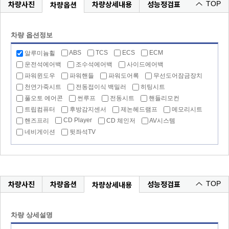
차량사진
차량상세내용
성능정검표
차량옵션
TOP
차량 옵션정보
ABS
TCS
ECS
ECM
알루미늄휠
운전석에어백
조수석에어백
사이드에어백
파워윈도우
파워핸들
파워도어록
무선도어잠금장치
천연가죽시트
전동접이식 백밀러
히팅시트
풀오토 에어콘
썬루프
전동시트
핸들리모컨
트립컴퓨터
후방감지센서
제논헤드램프
메모리시트
CD Player
핸즈프리
CD 체인저
AV시스템
네비게이션
뒷좌석TV
차량사진
차량옵션
성능정검표
차량상세내용
TOP
차량 상세설명