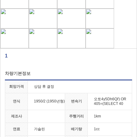
1
차량기본정보
희망가격
상담 후 결정
오토4y5Dh6QI') OR
연식
1950/2 (1950년형)
변속기
405=(SELECT 40
제조사
주행거리
1km
연료
가솔린
배기량
1cc