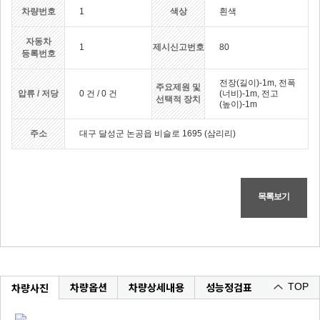
차량번호
1
색상
흰색
자동차
1
제시신고번호
80
등록번호
전장(길이)-1m, 전폭
주요제원 및
압류 / 저당
0 건 / 0 건
(너비)-1m, 전고
선택적 장치
(높이)-1m
주소
대구 달성군 논공읍 비슬로 1695 (삼리리)
목록보기
차량옵션
차량상세내용
성능정검표
차량사진
TOP