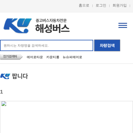
홈으로
로그인
회원가입
에어로타운
카운티롱
뉴슈퍼에어로
팝니다
1