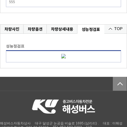
555
차량사진
차량옵션
차량상세내용
성능정검표
TOP
성능정검표
해성버스자동차상사
대구 달성군 논공읍 비슬로 1695 (삼리리) .
대표 : 이해성