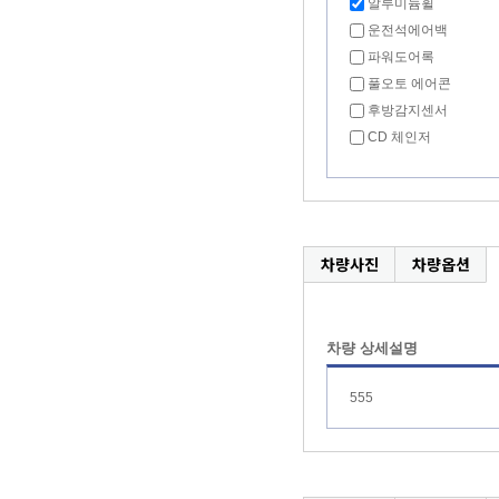
알루미늄휠
운전석에어백
파워도어록
풀오토 에어콘
후방감지센서
CD 체인저
차량사진
차량옵션
차량 상세설명
555