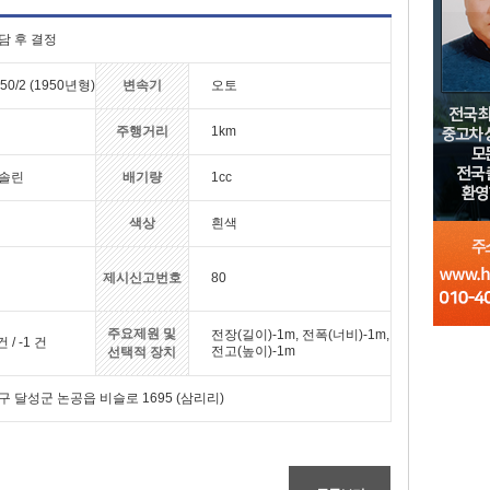
담 후 결정
50/2 (1950년형)
변속기
오토
주행거리
1km
솔린
배기량
1cc
색상
흰색
제시신고번호
80
주요제원 및
전장(길이)-1m, 전폭(너비)-1m,
건 / -1 건
전고(높이)-1m
선택적 장치
구 달성군 논공읍 비슬로 1695 (삼리리)