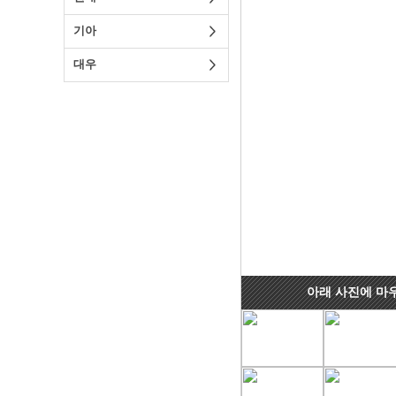
기아
대우
아래 사진에 마