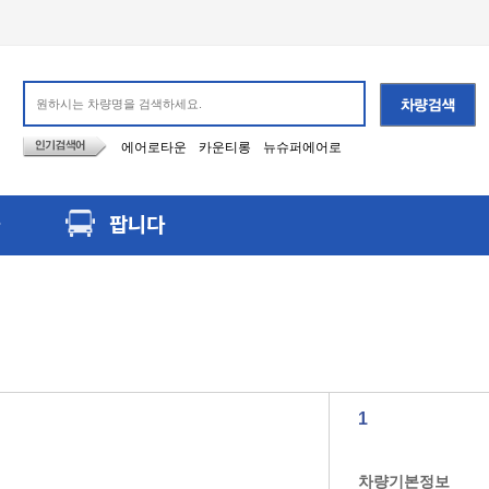
에어로타운
카운티롱
뉴슈퍼에어로
팝니다
1
차량기본정보