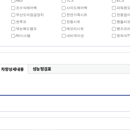
ABS
TCS
ECS
조수석에어백
사이드에어백
파워윈
무선도어잠금장치
천연가죽시트
전동접이
썬루프
전동시트
핸들리
제논헤드램프
메모리시트
핸즈프
AV시스템
네비게이션
뒷좌석T
성능정검표
차량상세내용