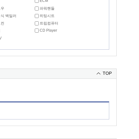
ECM
도우
파워핸들
식 백밀러
히팅시트
모컨
트립컴퓨터
CD Player
리
V
TOP