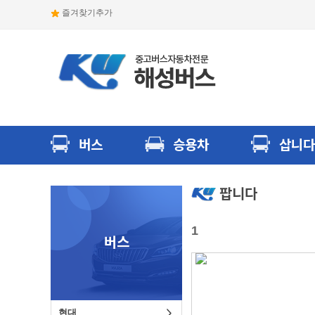
즐겨찾기추가
버스
승용차
삽니다
팝니다
1
버스
현대