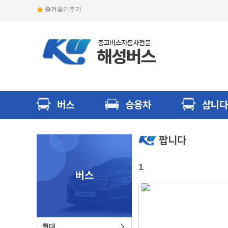
즐겨찾기추가
버스
승용차
삽니다
팝니다
1
버스
현대