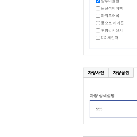
알루미늄휠
운전석에어백
파워도어록
풀오토 에어콘
후방감지센서
CD 체인저
차량사진
차량옵션
차량 상세설명
555