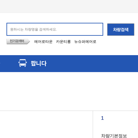
에어로타운
카운티롱
뉴슈퍼에어로
팝니다
1
차량기본정보