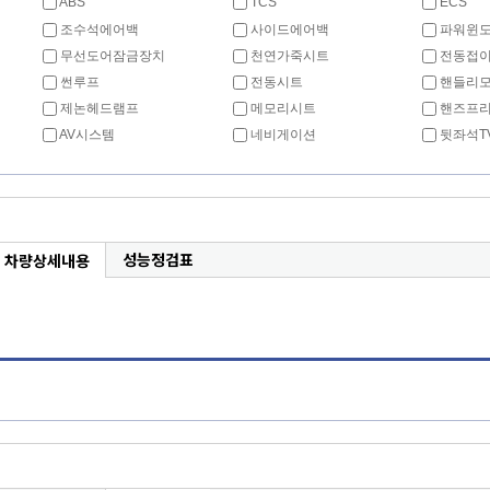
ABS
TCS
ECS
조수석에어백
사이드에어백
파워윈
무선도어잠금장치
천연가죽시트
전동접이
썬루프
전동시트
핸들리
제논헤드램프
메모리시트
핸즈프
AV시스템
네비게이션
뒷좌석T
성능정검표
차량상세내용