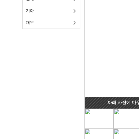
기아
대우
아래 사진에 마