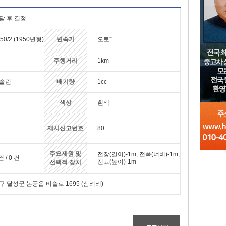
담 후 결정
50/2 (1950년형)
변속기
오토'"
주행거리
1km
솔린
배기량
1cc
색상
흰색
제시신고번호
80
주요제원 및
전장(길이)-1m, 전폭(너비)-1m,
건 / 0 건
전고(높이)-1m
선택적 장치
구 달성군 논공읍 비슬로 1695 (삼리리)