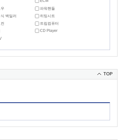
ECM
도우
파워핸들
식 백밀러
히팅시트
모컨
트립컴퓨터
CD Player
리
V
TOP