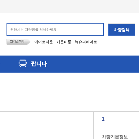
에어로타운
카운티롱
뉴슈퍼에어로
팝니다
1
차량기본정보