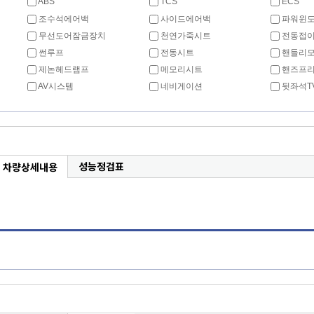
ABS
TCS
ECS
조수석에어백
사이드에어백
파워윈
무선도어잠금장치
천연가죽시트
전동접이
썬루프
전동시트
핸들리
제논헤드램프
메모리시트
핸즈프
AV시스템
네비게이션
뒷좌석T
성능정검표
차량상세내용