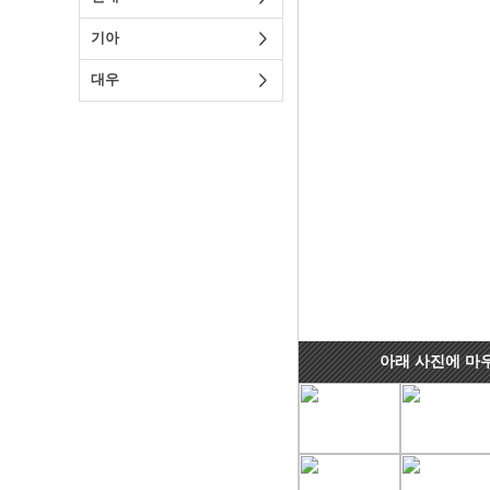
기아
대우
아래 사진에 마