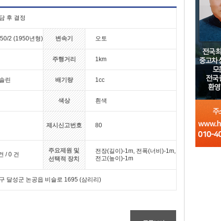
담 후 결정
50/2 (1950년형)
변속기
오토
주행거리
1km
솔린
배기량
1cc
색상
흰색
제시신고번호
80
주요제원 및
전장(길이)-1m, 전폭(너비)-1m,
건 / 0 건
전고(높이)-1m
선택적 장치
구 달성군 논공읍 비슬로 1695 (삼리리)