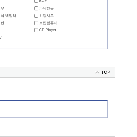
ECM
도우
파워핸들
식 백밀러
히팅시트
모컨
트립컴퓨터
CD Player
리
V
TOP