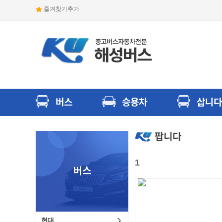
즐겨찾기추가
버스
승용차
삽니다
팝니다
1
버스
현대