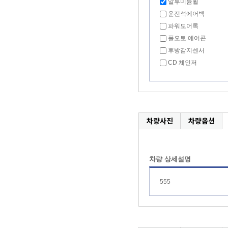
알루미늄휠
운전석에어백
파워도어록
풀오토 에어콘
후방감지센서
CD 체인저
차량사진
차량옵션
차량 상세설명
555