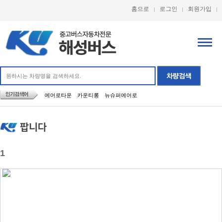
홈으로
로그인
회원가입
에어로타운
카운티롱
뉴슈퍼에어로
팝니다
1