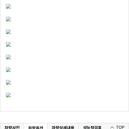
차량사진
차량상세내용
성능정검표
차량옵션
TOP