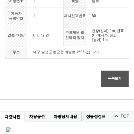
차량번호
1
색상
흰색
자동차
1
제시신고번호
80
등록번호
전장(길이)-1m, 전폭
주요제원 및
압류 / 저당
0 건 / 2 건
(너비)-1m, 전고
선택적 장치
(높이)-1m
주소
대구 달성군 논공읍 비슬로 1695 (삼리리)
목록보기
차량옵션
차량상세내용
성능정검표
차량사진
TOP