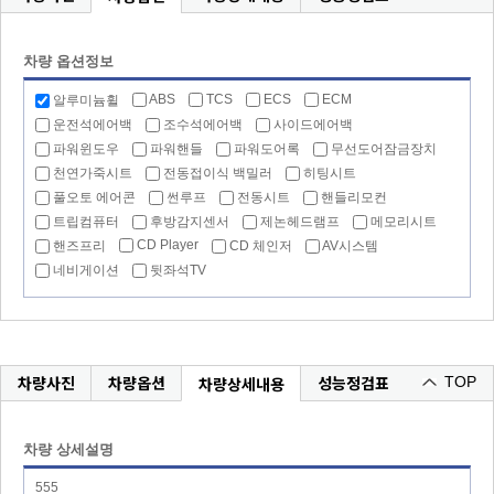
차량 옵션정보
ABS
TCS
ECS
ECM
알루미늄휠
운전석에어백
조수석에어백
사이드에어백
파워윈도우
파워핸들
파워도어록
무선도어잠금장치
천연가죽시트
전동접이식 백밀러
히팅시트
풀오토 에어콘
썬루프
전동시트
핸들리모컨
트립컴퓨터
후방감지센서
제논헤드램프
메모리시트
CD Player
핸즈프리
CD 체인저
AV시스템
네비게이션
뒷좌석TV
차량사진
차량옵션
성능정검표
차량상세내용
TOP
차량 상세설명
555