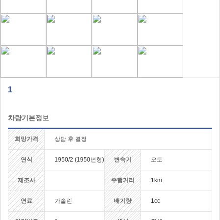
1
차량기본정보
희망가격
상담 후 결정
연식
1950/2 (1950년형)
변속기
오토
제조사
주행거리
1km
연료
가솔린
배기량
1cc