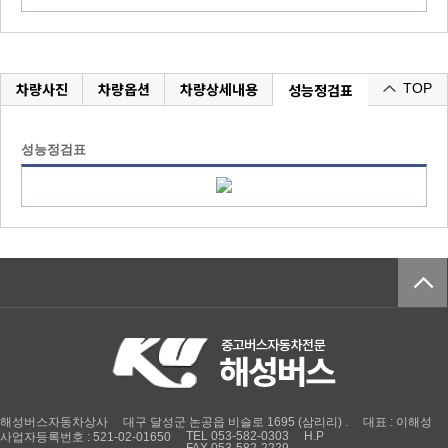
차량사진
차량옵션
차량상세내용
성능정검표
TOP
성능정검표
해성버스자동차상사
대구 달성군 논공읍 비슬로 1695 (삼리리) .
대표 : 이해성
TEL 053-582-0303
H.P
사업자등록번호 : 521-02-01650