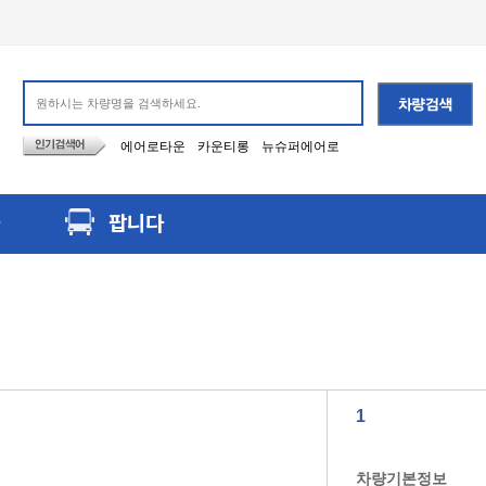
에어로타운
카운티롱
뉴슈퍼에어로
팝니다
1
차량기본정보