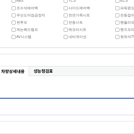
ABS
TCS
ECS
조수석에어백
사이드에어백
파워윈
무선도어잠금장치
천연가죽시트
전동접이
썬루프
전동시트
핸들리
제논헤드램프
메모리시트
핸즈프
AV시스템
네비게이션
뒷좌석T
성능정검표
차량상세내용