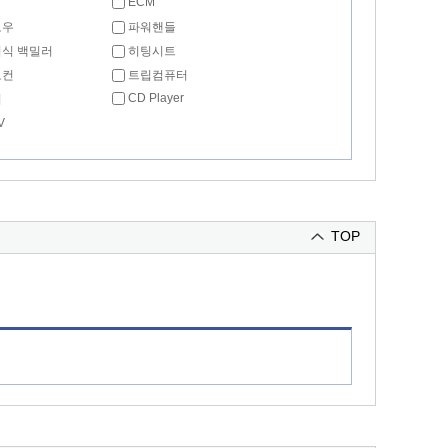
ECM
도우
파워핸들
식 백밀러
히팅시트
모컨
트립컴퓨터
CD Player
리
V
TOP