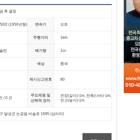
담 후 결정
50/2 (1950년형)
변속기
오토
주행거리
1km
솔린
배기량
1cc
색상
흰색
제시신고번호
80
주요제원 및
전장(길이)-1m, 전폭(너비)-1m,
건 / 0 건
전고(높이)-1m
선택적 장치
구 달성군 논공읍 비슬로 1695 (삼리리)