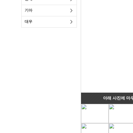
기아
대우
아래 사진에 마