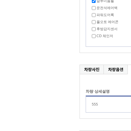
알루미늄휠
운전석에어백
파워도어록
풀오토 에어콘
후방감지센서
CD 체인저
차량사진
차량옵션
차량 상세설명
555