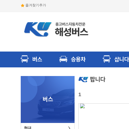
즐겨찾기추가
버스
승용차
삽니다
팝니다
1
버스
현대