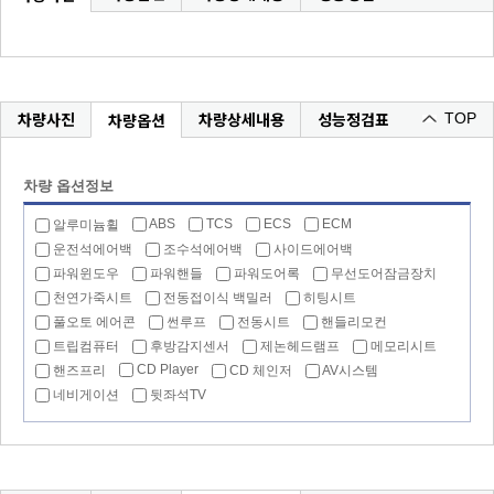
차량사진
차량상세내용
성능정검표
차량옵션
TOP
차량 옵션정보
ABS
TCS
ECS
ECM
알루미늄휠
운전석에어백
조수석에어백
사이드에어백
파워윈도우
파워핸들
파워도어록
무선도어잠금장치
천연가죽시트
전동접이식 백밀러
히팅시트
풀오토 에어콘
썬루프
전동시트
핸들리모컨
트립컴퓨터
후방감지센서
제논헤드램프
메모리시트
CD Player
핸즈프리
CD 체인저
AV시스템
네비게이션
뒷좌석TV