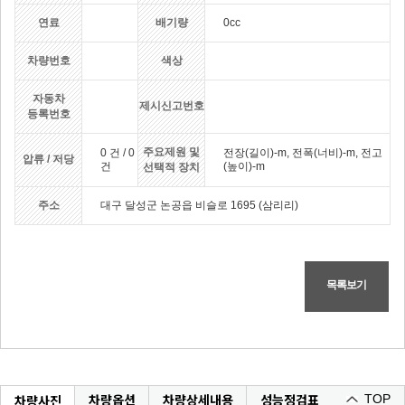
연료
배기량
0cc
차량번호
색상
자동차
제시신고번호
등록번호
주요제원 및
0 건 / 0
전장(길이)-m, 전폭(너비)-m, 전고
압류 / 저당
건
(높이)-m
선택적 장치
주소
대구 달성군 논공읍 비슬로 1695 (삼리리)
목록보기
차량옵션
차량상세내용
성능정검표
차량사진
TOP