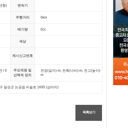
(년형)
변속기
주행거리
0km
배기량
0cc
색상
제시신고번호
주요제원 및
건 / 0
전장(길이)-m, 전폭(너비)-m, 전고(높이)-
m
선택적 장치
구 달성군 논공읍 비슬로 1695 (삼리리)
목록보기