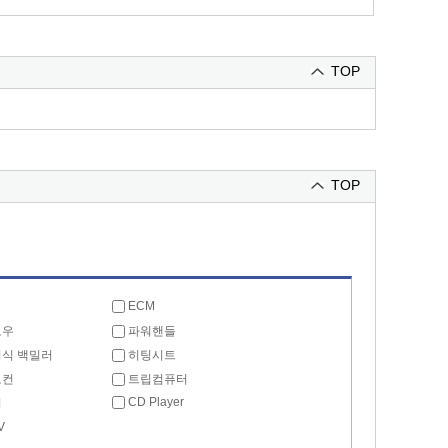
TOP
TOP
ECM
도우
파워핸들
식 백밀러
히팅시트
모컨
트립컴퓨터
CD Player
리
V