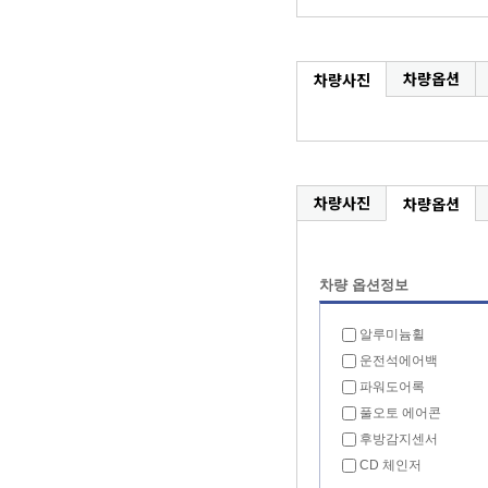
차량옵션
차량사진
차량사진
차량옵션
차량 옵션정보
알루미늄휠
운전석에어백
파워도어록
풀오토 에어콘
후방감지센서
CD 체인저