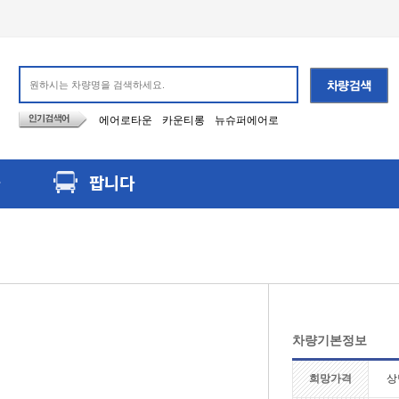
에어로타운
카운티롱
뉴슈퍼에어로
팝니다
차량기본정보
희망가격
상