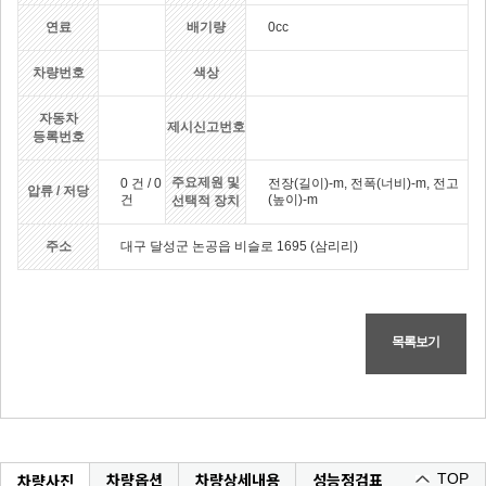
연료
배기량
0cc
차량번호
색상
자동차
제시신고번호
등록번호
주요제원 및
0 건 / 0
전장(길이)-m, 전폭(너비)-m, 전고
압류 / 저당
건
(높이)-m
선택적 장치
주소
대구 달성군 논공읍 비슬로 1695 (삼리리)
목록보기
차량옵션
차량상세내용
성능정검표
차량사진
TOP