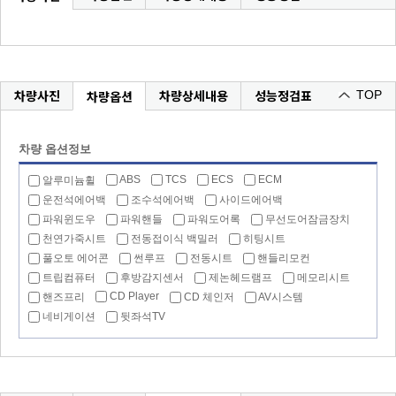
차량사진
차량상세내용
성능정검표
차량옵션
TOP
차량 옵션정보
ABS
TCS
ECS
ECM
알루미늄휠
운전석에어백
조수석에어백
사이드에어백
파워윈도우
파워핸들
파워도어록
무선도어잠금장치
천연가죽시트
전동접이식 백밀러
히팅시트
풀오토 에어콘
썬루프
전동시트
핸들리모컨
트립컴퓨터
후방감지센서
제논헤드램프
메모리시트
CD Player
핸즈프리
CD 체인저
AV시스템
네비게이션
뒷좌석TV