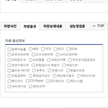
차량사진
차량상세내용
성능정검표
차량옵션
TOP
차량 옵션정보
ABS
TCS
ECS
ECM
알루미늄휠
운전석에어백
조수석에어백
사이드에어백
파워윈도우
파워핸들
파워도어록
무선도어잠금장치
천연가죽시트
전동접이식 백밀러
히팅시트
풀오토 에어콘
썬루프
전동시트
핸들리모컨
트립컴퓨터
후방감지센서
제논헤드램프
메모리시트
CD Player
핸즈프리
CD 체인저
AV시스템
네비게이션
뒷좌석TV