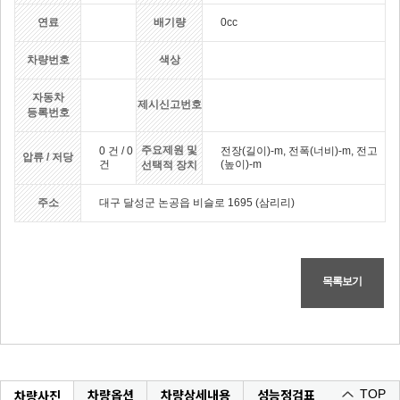
연료
배기량
0cc
차량번호
색상
자동차
제시신고번호
등록번호
주요제원 및
0 건 / 0
전장(길이)-m, 전폭(너비)-m, 전고
압류 / 저당
건
(높이)-m
선택적 장치
주소
대구 달성군 논공읍 비슬로 1695 (삼리리)
목록보기
차량옵션
차량상세내용
성능정검표
차량사진
TOP