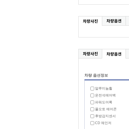
차량옵션
차량사진
차량사진
차량옵션
차량 옵션정보
알루미늄휠
운전석에어백
파워도어록
풀오토 에어콘
후방감지센서
CD 체인저