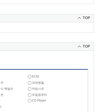
TOP
TOP
ECM
도우
파워핸들
식 백밀러
히팅시트
모컨
트립컴퓨터
CD Player
리
V