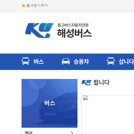
즐겨찾기추가
버스
승용차
삽니다
팝니다
버스
현대