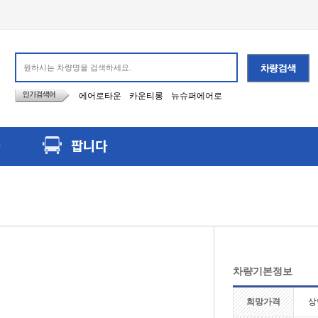
에어로타운
카운티롱
뉴슈퍼에어로
팝니다
차량기본정보
희망가격
상