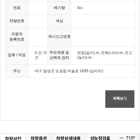
연료
배기량
0cc
차량번호
색상
자동차
제시신고번호
등록번호
주요제원 및
0 건 / 0
전장(길이)-m, 전폭(너비)-m, 전고
압류 / 저당
건
(높이)-m
선택적 장치
주소
대구 달성군 논공읍 비슬로 1695 (삼리리)
목록보기
차량옵션
차량상세내용
성능정검표
차량사진
TOP