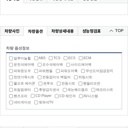
차량사진
차량상세내용
성능정검표
차량옵션
TOP
차량 옵션정보
ABS
TCS
ECS
ECM
알루미늄휠
운전석에어백
조수석에어백
사이드에어백
파워윈도우
파워핸들
파워도어록
무선도어잠금장치
천연가죽시트
전동접이식 백밀러
히팅시트
풀오토 에어콘
썬루프
전동시트
핸들리모컨
트립컴퓨터
후방감지센서
제논헤드램프
메모리시트
CD Player
핸즈프리
CD 체인저
AV시스템
네비게이션
뒷좌석TV